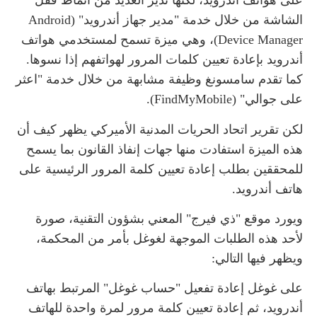
على هواتف أندرويد، لكنها تدير العديد من أنماط قفل
الشاشة من خلال خدمة "مدير جهاز أندرويد" (Android
Device Manager)، وهي ميزة تسمح لمستخدمي هواتف
أندرويد بإعادة تعيين كلمات المرور لهواتفهم إذا نسوها.
كما تقدم سامسونغ وظيفة مشابهة من خلال خدمة "اعثر
على جوالي" (FindMyMobile).
لكن تقرير اتحاد الحريات المدنية الأميركي يظهر كيف أن
هذه الميزة استفادت منها جهات إنفاذ القانون بما يسمح
للمحققين بطلب إعادة تعيين كلمة المرور الرئيسية على
هاتف أندرويد.
ويورد موقع "ذي فيرج" المعني بشؤون التقنية، صورة
لأحد هذه الطلبات الموجهة لغوغل بأمر من المحكمة،
ويظهر فيها التالي:
على غوغل إعادة تفعيل "حساب غوغل" المرتبط بهاتف
أندرويد، ثم إعادة تعيين كلمة مرور لمرة واحدة للهاتف