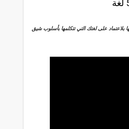
لك اكثر من 50 لغة يمكنك تعلمها بلاعتماد على لغتك التي تتكلمها بأسلوب شيق