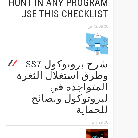
HUNT IN ANY PROGRAM
USE THIS CHECKLIST
12:08:00 ص
شرح بروتوكول SS7
وطرق استغلال الثغرة
المتواجده في
لبروتوكول ونصائح
للحماية
7:29:00 م