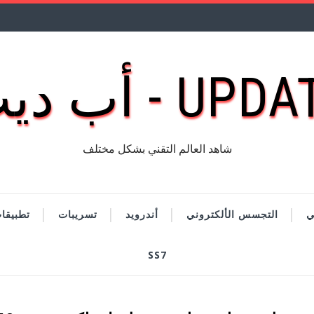
UP - أب ديت
شاهد العالم التقني بشكل مختلف
ي
التجسس الألكتروني
أندرويد
تسريبات
تطبيقا
SS7