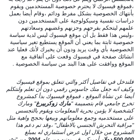
،فموقع فيسبوك لا يحترم خصوصية المستخدمين ويقوم
بأنتهاك الخصوصية بشكل مفرط ودائم ،وقام أيضا بعمل
دراسات نفسية وسيكولوجية على المستخدمين دون
علمهم ليتحكم بفرحهم وحزنهم وغضبهم وسعادتهم
،وليس هذا فقط بل أن موقع فيسبوك ليس لدية سياسة
خصوصية ثابتة بما يعني أن الموقع يستطيع تغير سياسية
الخصوصية بأي وقت يريد ودون أن يخبرك لأنك فعليا عند
أنشائك صفحة في فيسبوك وقعت على أتفاقية مع
الموقع ووافقت على هذا البند من سياسة الخصوصية .
فلندخل في تفاصيل أكثر والتي تتعلق بموقع فيسبوك
وكيف انه جعل منك جاسوس رقمي دون أن تعلم ولنتكلم
أيضا عن نشأة الموقع ، فموقع فيسبوك بدأ كمشروع
تخرج جامعي قام بتصميمة "
مارك زوكربيرغ
" ومارك
كشخصية لا يؤمن بحرية المعلومات ويقوم بالتجسس
على مستخدميه وجمع معلوماتهم وبيعها بحجج واهية مثل
"مراقبة التحرش الجنسي بالاطفال" ،وقد تم دعم هذا
المشروع من خلال اول عرض أستثماري له بمبلغ
500.000 دولار
أمريكي في يونيو من عام
2004
من "
بيتر