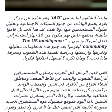
وايضا أنشائهم لما يسمى "
IAO
" وهو عبارة عن مركز
يقوم بجمع البيانات من جميع الشبكات الاجتماعية وتحليل
سلوك المستخدمين فيها ،ولا نقف عند هذا الحد بل قاموا
بـأنشاء مجتمع خاص بهم مكون من 16 جهاز أستخباراتي
داخل امريكا وسمي بـ "
The US intelligence
community
" ليقوموا بعد جمع هذه المعلومات بتحليلها
وتخزينها وأرشفتها ودراسة نفسية هذه الشعوب ومعرفة
ماذا تحب ؟ وماذا تكره ؟ ليسهل أحتلالها فكريا.
ففي قديم الزمان كان الغرب يرسلون المستشرقين
لدراسة الشعوب والبحث عن نقاط الضعف ومناطق
أنشاء النزاع بين الافراد في الدين والمذهب الواحد
،وكيف يمكن صناعة الفتنة بينهم من خلال أشعال فتيل
الطائفية والتعصب وكان ذلك الامر يستغرق عشرات
السنين ،اما اليوم فموقع فيسبوك هوه المستشرق الجديد
بصورتة الانيقة التي تخفي عنك ما لا تدري ولا تعلم وتقوم