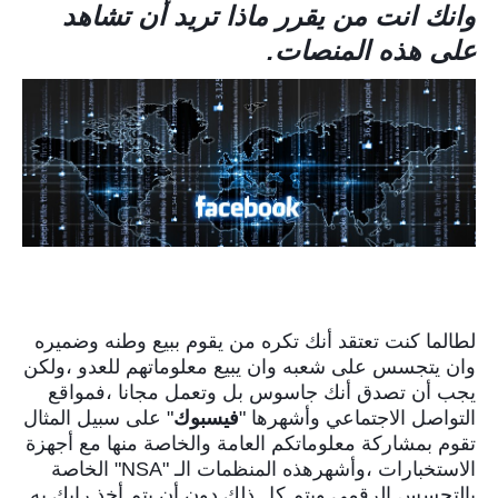
وانك انت من يقرر ماذا تريد أن تشاهد
على هذه المنصات.
لطالما كنت تعتقد أنك تكره من يقوم ببيع وطنه وضميره
وان يتجسس على شعبه وان يبيع معلوماتهم للعدو ،ولكن
يجب أن تصدق أنك جاسوس بل وتعمل مجانا ،فمواقع
التواصل الاجتماعي وأشهرها "
فيسبوك
" على سبيل المثال
تقوم بمشاركة معلوماتكم العامة والخاصة منها مع أجهزة
الاستخبارات ،وأشهرهذه المنظمات الـ "NSA" الخاصة
بالتجسس الرقمي ويتم كل ذلك دون أن يتم أخذ رايك به