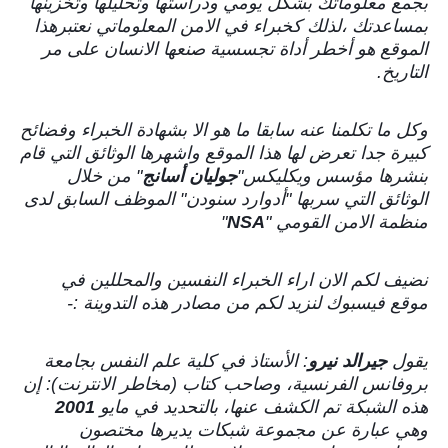
بجمع معلوماتك بشكل يومي ودراستها وتحليلها وتخزينها
بمساعدتك ،لذلك كخبراء في الامن المعلوماتي نعتبرهذا
الموقع هو أخطر أداة تجسسية صنعها الانسان على مر
التاريخ.
وكل ما تكلمنا عنه سابقا ما هو الا بشهادة الخبراء وفضائح
كبيرة جدا تعرض لها هذا الموقع واشهرها الوثائق التي قام
بنشرها مؤسس ويكليكس"
جوليان أسانج
" من خلال
الوثائق التي سربها "أدوارد سنودن" الموظف السابق لدى
منظمة الامن القومي "
NSA
"
نضيف لكم الان اراء الخبراء النفسين والمحللين في
موقع فيسبوك لنزيد لكم من مصادر هذه التدوينة :-
يقول
جيرالد نيرو
: الأستاذ في كلية علم النفس بجامعة
بروفانس الفرنسية، وصاحب كتاب (مخاطر الانترنت): إن
هذه الشبكة تم الكشف عنها، بالتحديد في مايو
2001
وهي عبارة عن مجموعة شبكات يديرها مختصون