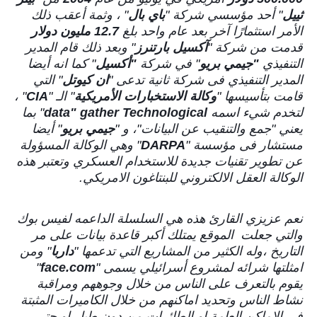
ثييل
" أحد مؤسسي شركة "
باي بال
" ، وثمة أعقب ذلك
الأمر استثمارًا آخر بعد عام واحد بلغ
12.7 مليون دولار
قدمت من شركة "
آكسيل بارتنرز
" وبعد ذلك قام المدير
التنفيذي
"جيمي بريو
" في شركة
"أكسيل
" كما انه أيضا
المدير التنفيذي فى شركة ثانية تدعى "
ان كيوتل
" التي
قامت بتأسيسها "
وكالة الاستخبارات الأمريكية
" الـ "
CIA
" ،
لتخدم شيء اسمه
data" gather Technological
" بما
يعني "جمع والتنقيب عن البيانات"، و "
جيمي بريو
" أيضا
مستشار فى مؤسسة "
DARPA
" وهي الوكالة المسؤولة
عن تطوير تقنيات جديدة للاستخدام العسكري وتعتبر هذه
الوكالة العقل الالكتروني للبنتاغون الامريكي.
نعم عزيزي القارئ هذه هي السلسلة الداعمه لفيس بوك
والتي جعلت الموقع يمتلك أكبر قاعدة بيانات على مر
التاريخ ،وله الكثير من المشاريع التي تدعمها "
داربا
" ومن
امثلتها شرائه لمشروع أسرائيلي يسمى "
face.com
"
يقوم بالتعرف على الناس من خلال وجوههم ومراقبة
نشاط الناس وتحديد اماكنهم من خلال الكاميرات المثبتة
في الاماكن العامة او الطائرات من دون طيار او حتى