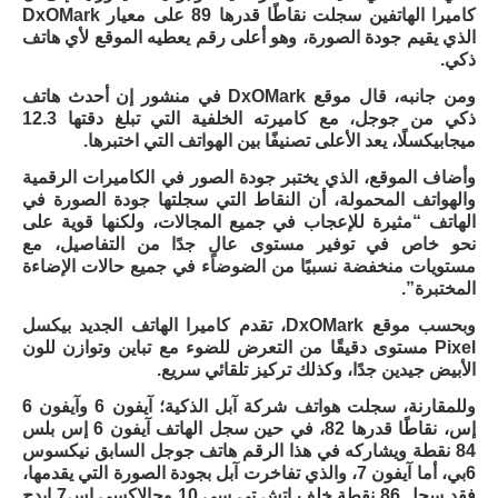
كاميرا الهاتفين سجلت نقاطًا قدرها 89 على معيار DxOMark
الذي يقيم جودة الصورة، وهو أعلى رقم يعطيه الموقع لأي هاتف
ذكي.
ومن جانبه، قال موقع DxOMark في منشور إن أحدث هاتف
ذكي من جوجل، مع كاميرته الخلفية التي تبلغ دقتها 12.3
ميجابيكسلًا، يعد الأعلى تصنيفًا بين الهواتف التي اختبرها.
وأضاف الموقع، الذي يختبر جودة الصور في الكاميرات الرقمية
والهواتف المحمولة، أن النقاط التي سجلتها جودة الصورة في
الهاتف “مثيرة للإعجاب في جميع المجالات، ولكنها قوية على
نحو خاص في توفير مستوى عالٍ جدًا من التفاصيل، مع
مستويات منخفضة نسبيًا من الضوضاء في جميع حالات الإضاءة
المختبرة”.
وبحسب موقع DxOMark، تقدم كاميرا الهاتف الجديد بيكسل
Pixel مستوى دقيقًا من التعرض للضوء مع تباين وتوازن للون
الأبيض جيدين جدًا، وكذلك تركيز تلقائي سريع.
وللمقارنة، سجلت هواتف شركة آبل الذكية؛ آيفون 6 وآيفون 6
إس، نقاطًا قدرها 82، في حين سجل الهاتف آيفون 6 إس بلس
84 نقطة ويشاركه في هذا الرقم هاتف جوجل السابق نيكسوس
6بي، أما آيفون 7، والذي تفاخرت آبل بجودة الصورة التي يقدمها،
فقد سجل 86 نقطة خلف إتش تي سي 10 وجالاكسي إس7 إيدج