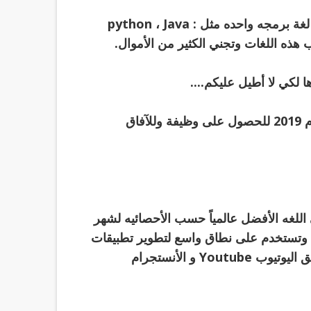
4-تساعدك في كسب الكثير من الأموال ، إذا كنت محترف لغة برمجه واحده مثل : python ، Java
 لكي لا أطيل عليكم....
*دعونا نلقي نظرة على أفضل لغات البرمجه للتعلم في عام 2019 للحصول على وظيفة وللآفاق
للغه الأفضل عالمياً حسب الأحصائيه لشهر
 وتستخدم على نطاق واسع لتطوير تطبيقات
الويب ، وقد استخدمة في تطوير تطبيقات عديدة منها: تطبيق اليوتيوب Youtube و الأنستجرام