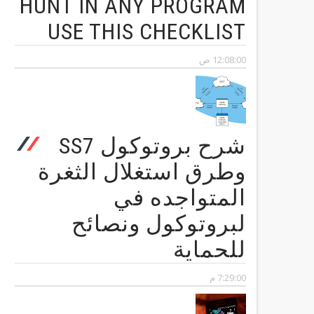
HUNT IN ANY PROGRAM
USE THIS CHECKLIST
12:08:00 ص
شرح بروتوكول SS7
وطرق استغلال الثغرة
المتواجده في
لبروتوكول ونصائح
للحماية
7:29:00 م