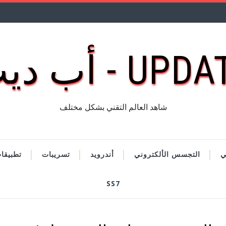
UP - أب ديت
شاهد العالم التقني بشكل مختلف
ي
التجسس الألكتروني
أندرويد
تسريبات
تطبيقا
SS7