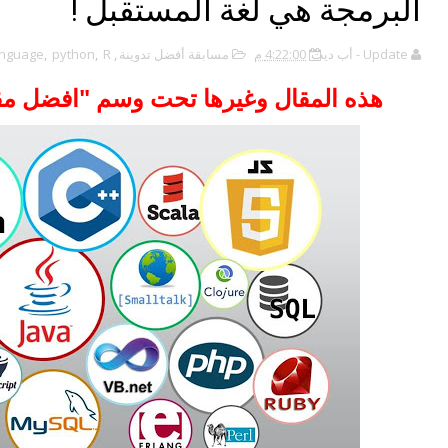
البرمجة هي لغة المستقبل !
Update - أب ديت
4:22:00 م
مسابقة أفضل تدوينة
,
R
,
python
,
anguage
هذه المقال وغيرها تحت وسم "افضل مقال