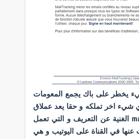
يء يخطر على باك يجمع المعومات
شركة او عنوان الايبي او url او اي شيء اخر تملكه و حقا يعد عملاق
جمع المعلومات بلا منازع و هي ادات maltigo الغنية عن التعريف و التي تعمل
تي سبق الحديث عنها في القناة على اليوتيب و هي