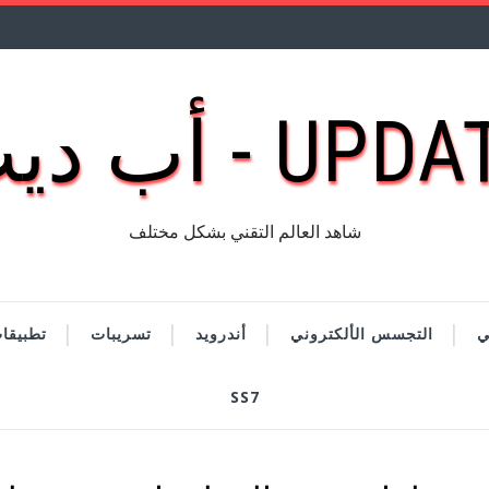
UP - أب ديت
شاهد العالم التقني بشكل مختلف
ي
التجسس الألكتروني
أندرويد
تسريبات
تطبيقا
SS7