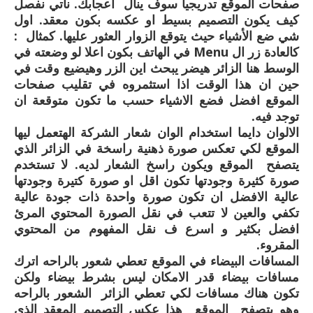
صفحات الموقع تدريجيا سوف ينال اعجابك. ناتي نفصل
كيف يكون التصميم بسيط او عكسه بكون معقد. اول
شي ضع الأشياء حيث يتوقع الزوار العثور عليها. كمثال :
كالعادة زر ال Menu في الهاتف بكون اعلا لو وضعته في
الوسط هنا الزائر هيضر يبحث اين الزر وهيضيع وقت في
حين ان هذا الوقت اذا استثمروه في تقليب صفحات
الموقع افضل فضع الاشياء حسب ما تكون متوقعة ان
توجد فيه.
الالوان دايما استخدام الوان شعار الشركة الهتعمل ليها
الموقع لكي تعكس صورة ذهنية راسخة في الزائر الذي
يتصفح الموقع ويكون راسخ الشعار لديه. لا تستخدم
صورة كثيرة وجودتها تكون اقل او صورة كتيرة وجودتها
عالية الافضل ان تكون صورة واحدة ذات جودة عالية
تكفي والعين لا تتعب في نقل الصورة المحتوي المرئ
افضل بكثير و اسرع ف نقل المفهوم من المحتوي
المقروء.
المسافات البيضاء في الموقع تعطي شعور بالراحه اترك
مسافات بيضاء قدر الامكان ليس بشرط بيضاء ولكن
تكون هناك مسافات لكي تعطي الزائر الشعور بالراحه
وهو يتصفح الموقع هذا عكس التصميم المعقد الذي