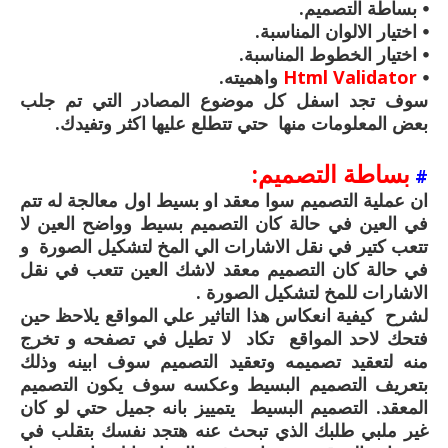
⦁ بساطة التصميم.
⦁ اختيار الالوان المناسبة.
⦁ اختيار الخطوط المناسبة.
⦁
Html Validator
واهميته.
سوف تجد اسفل كل موضوع المصادر التي تم جلب
بعض المعلومات منها حتي تتطلع عليها اكثر وتفيدك.
بساطة التصميم:
#
ان عملية التصميم سوا معقد او بسيط اول معالجة له تتم
في العين في حالة كان التصميم بسيط وواضح العين لا
تتعب كتير في نقل الاشارات الي المخ لتشكيل الصورة و
في حالة كان التصميم معقد لاشك العين تتعب في نقل
الاشارات للمخ لتشكيل الصورة .
لشرح كيفية انعكاس هذا التاثير علي المواقع يلاحظ حين
فتحك لاحد المواقع تكاد لا تطيل في تصفحه و تخرج
منه لتعقيد تصميمه وتعقيد التصميم سوف ابينه وذلك
بتعريف التصميم البسيط وعكسه سوف يكون التصميم
المعقد. التصميم البسيط يتمييز بانه جميل حتي لو كان
غير ملبي طلبك الذي تبحث عنه هتجد نفسك بتقلب في