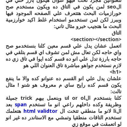
للعنوانين مجرد تخت فيهو عنوان هيكون بارز حتي في
الseo لمن يكون في التاق ده ويكون مستخدم صح
خورازميات البحث هتتعرف علي الصفحه الموجود فيها
وببرز لكن لمن تستخدمو استخدام غلط اكيد خوارزمية
البحث ما هتجيب خبرو مثال تاني:
التاق
<section></section>
اتعمل عشان يدل علي قسم معين كلنا بنستخدمو صح
واي حاجه لكن تعال مش لمن تشوف اي قسم بتلقي في
حاجه بارزة تدل علي انو ده قسم كده ايوا في تاق زي ده
لازم نستخدم جواهو مباشرة تاق العنوان اللي هو
<h1>
علشان يدل علي انو القسم ده عنوانو كده والا ما ينفع
يكون قسم كده رايح ساي م معروف هو شنو ! مثال
تالت:
كلنا بنستخدم الul or ol وبنعمل بيهم trick جميلة
وظريفة وكده داخلهم راعي انو ما تستخدم
span
بعد
الli لانو ما منطقي تتخت ال
html validtor
هتعلمك
تستخدم التاقات منطقيا وتمشي مع الاستاندر ده غير انو
لو اتعمقت في موقع زي