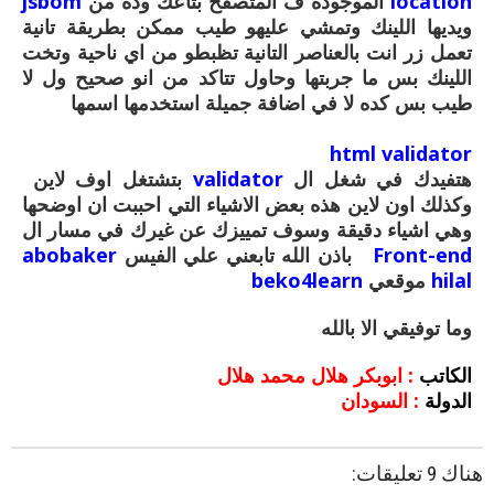
location
الموجودة ف المتصفح بتاعك وده من
jsbom
ويديها اللينك وتمشي عليهو طيب ممكن بطريقة تانية
تعمل زر انت بالعناصر التانية تظبطو من اي ناحية وتخت
اللينك بس ما جربتها وحاول تتاكد من انو صحيح ول لا
طيب بس كده لا في اضافة جميلة استخدمها اسمها
html validator
هتفيدك في شغل ال
validator
بتشتغل اوف لاين
وكذلك اون لاين هذه بعض الاشياء التي احببت ان اوضحها
وهي اشياء دقيقة وسوف تمييزك عن غيرك في مسار ال
Front-end
باذن الله تابعني علي الفيس
abobaker
hilal
موقعي
beko4learn
وما توفيقي الا بالله
الكاتب
: ابوبكر هلال محمد هلال
الدولة
: السودان
هناك 9 تعليقات: