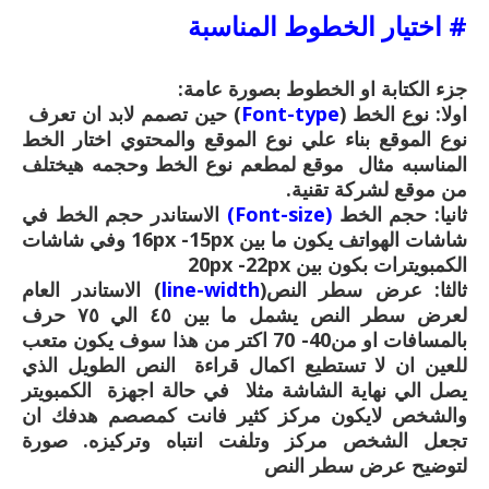
# اختيار الخطوط المناسبة
جزء الكتابة او الخطوط بصورة عامة:
اولا: نوع الخط (
Font-type
) حين تصمم لابد ان تعرف
نوع الموقع بناء علي نوع الموقع والمحتوي اختار الخط
المناسبه مثال موقع لمطعم نوع الخط وحجمه هيختلف
من موقع لشركة تقنية.
ثانيا: حجم الخط
(Font-size)
الاستاندر حجم الخط في
شاشات الهواتف يكون ما بين 16px -15px وفي شاشات
الكمبويترات بكون بين 20px -22px
ثالثا: عرض سطر النص(
line-width
) الاستاندر العام
لعرض سطر النص يشمل ما بين ٤٥ الي ٧٥ حرف
بالمسافات او من40- 70 اكتر من هذا سوف يكون متعب
للعين ان لا تستطيع اكمال قراءة النص الطويل الذي
يصل الي نهاية الشاشة مثلا في حالة اجهزة الكمبويتر
والشخص لايكون مركز كثير فانت كمصصم هدفك ان
تجعل الشخص مركز وتلفت انتباه وتركيزه. صورة
لتوضيح عرض سطر النص