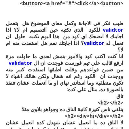
<button><a href="#">click</a><button>
طيب فكر في الاجابة وكمل معاي الموضوع هل بتعمل
validtor
للكود الذي تكتبه حين التصميم ام لا؟ اذا
اجابتك لا انصحك اي كود من هذا اليوم تكتبه حاول ان
تعمل له
validtor
؟ اذا اجابتك نعم هل استفدت منه ام
لا؟
انا كنت اكتب كود والامور بتمش لحدي ما حاولت مرة
ارفع قالب علي ثيم فورست فوجدت ان ال
validator
من ضمن قواعدهم وقلت اطبقها استفدت كتير منه
ووجدت ان الكود رغم انه شغال ولكن هنالك اشياء لا
تكون منطقية وما استاندر نهاي او ما اتعملت عشان تتنفذ
بالصورة ده. مثال علي كده:
تاق
<h2></h2>
بتلقي ناس كتيرة كاتبة التاق ده وجواهو بلاوي مثلا
<h2><div>hi</div></h2>
لا التاق ده ما اتعمل عشان يتبهدل كده اتعمل عشان