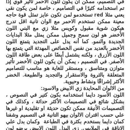
في التصميم، ممكن أن يكون للون الأحمر تاثير قوي إذا
تم استخدامه كثيرًا في التصاميم ، خاصة لمن يكون نقي
يعني مثلا red تستخدمو لمن تكون عايز تمثل قوة حاجه
معينة ممكن تستخدم الاحمر مع الوان تانية اقل تدرج
هيكون شوية مقبول وكويس مثلا زي مع البني اللون
الأخضر هو لون سمح وجميل ممكن يمثل مثلا البدايات
الجديدة والنمو. كما أنه يدل على التجديد يتمتع اللون
الأخضر بالعديد من نفس الخصائص المهدئة التي يتمتع بها
اللون الأزرق ، ولكنه يشتمل أيضًا على بعض طاقة اللون
الأصفر. في التصميم ، يمكن أن يكون للون الأخضر تأثير
متوازن ومتناسق ، ومستقر للغاية هو مناسب للتصاميم
المتعلقة بالثروة والاستقرار والتجديد والطبيعة. الخضر
الأكثر إشراقًا ونشاط وحيوية.
من الالوان المحايدة زي الابيض والاسود:
اللون الأسود دايما استخدامه بكون كتير في النصوص ،
بشكل شائع في التصميمات الأكثر حداثة ، وكذلك في
التصميمات الأنيقة ممكن تكون حديثة او تقليدية او غيرها
علي حسب اقتران الالوان بيهو التانية في التصميم وشفنا
كمان دايما بستخدم بكثرة في الطباعة وكمان بدل علي
الاناقة في الملابس. زي البدل اللون الابيض برضو لون