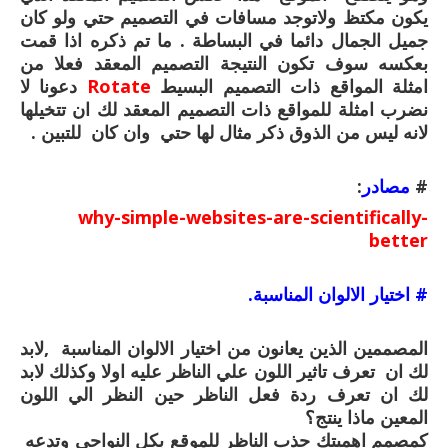
يكون مكتظ ولاتوجد مسافات في التصميم حتي ولو كان
جميل الجمال دائما في البساطة . ما تم ذكره اذا قمت
بعكسه سوف تكون النتيجة التصميم المعقد فعلا من
امثلة المواقع ذات التصميم البسيط
Rotate
دعونا لا
نضرب امثلة للمواقع ذات التصميم المعقد لك ان تتخيلها
لانه ليس من الذوق ذكر مثال لها حتي وان كان للتبين .
#
مصادر
:
why-simple-websites-are-scientifically-
better
# اختيار الالوان المناسبة.
المصممين الذين يعانون من اختيار الالوان المناسبة ,لابد
لك ان تعرف تاثير اللون علي الناظر عليه اولا وكذلك لابد
لك ان تعرف ردة فعل الناظر حين النظر الي اللون
المعين ماذا ينتج؟
كمصمم اهميتك جذب الناظر للموقع بكل النواحي وتدعه