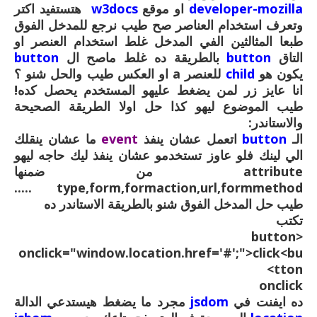
developer-mozilla
او موقع
w3docs
هتستفيد اكتر
وتعرف استخدام العناصر صح طيب نرجع للمدخل الفوق
طبعا المثالثين الفي المدخل غلط استخدام العنصر او
التاق
button
بالطريقة ده غلط ماصح ال
button
يكون هو
child
للعنصر a او العكس طيب والحل شنو ؟
انا عايز زر لمن يضغط عليهو المستخدم يحصل كده!
طيب الموضوع ليهو كذا حل اولا الطريقة الصحيحة
والاستاندر:
الـ
button
اتعمل عشان ينفذ
event
ما عشان ينقلك
الي لينك فلو عاوز تستخدمو عشان ينفذ ليك حاجه ليهو
attribute من ضمنها
type,form,formaction,url,formmethod .....
طيب حل المدخل الفوق شنو بالطريقة الاستاندر ده
تكتب
<button
onclick="window.location.href='#';">click<bu
tton>
onclick
ده ايفنت في
jsdom
مجرد ما يضغط هيستدعي الدالة