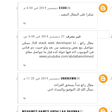
26 ديسمبر 2019 في 6:50 م
ES0O
شكرا على المقال المفيد ..
رد
غير معرف
27 ديسمبر 2019 في 6:00 ص
مقال رائع ، انا full stack web developer, ممكن
نتواصل مع بعض ونستفيد من بعد ولو حبيت دي قناتي
في اليوتيوب اخد فيها جولة كده قبل ما تتواصل معاي
www.youtube.com/abdallamohmed
رد
30 ديسمبر 2019 في 11:25 م
UNKNOWN
مقال رائع جداً يستحق القراءة
نسأل الله لك التوفيق والسداد اخي
رد
MOHAMED HAMED ABDALLAH RAHMAA
31