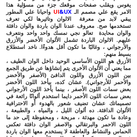
يغوس ويقلب صفحات موقعك جزء من مسؤلية هذا
الامر يقع علي مصمم الـ
UX
&
UI
واحيانا علي المطور
يبقي لابد من معرفة الالوان وتاثيرها لكي تعرف
تستخدمها صح. معروف عندنا الوان باردة والوان دافئة
والوان محايدة تعالو نجي نمسك واحد واحد ونتعرف
عليهم. الالوان الباردة تشمل الألوان الأخضر والأزرق
والأرجواني ، وغالبًا ما تكون أقل هدوءًا. ناخد استطلاع
بسيط منهم:
الأزرق هو اللون الأساسي الوحيد داخل الوان الطيف ،
مما يعني أن الألوان الأخرى يتم إنشاؤها عن طريق الجمع
بين اللون الأزرق واللون الدافئ (الأصفر والأخضر
والأحمر للأرجواني). عشان كده، بيأخذ اللون الأخضر
بعض سمات اللون الأصفر ، بينما يأخذ اللون الأرجواني
بعض سمات اللون الأحمر دايما استخدم ألوانًا رائعة في
تصميماتك عشان تضيف شعور بالهدوء أو الاحترافية
الألوان الدافئة. ده ألوان الليل ، والمياه ، والطبيعة ،
وعادة ما تكون مهدئة ، مريحة ، ومحفوظة إلى حد ما
اللون الاحمر والبرتقالي والاصفر الوان دافئة تعكس
الحماس والنشاط والعاطفة لا يستخدم معها الوان باردة