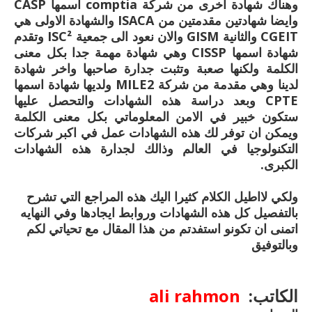
وهناك شهادة اخرى من شركة comptia اسمها CASP
وايضا شهادتين مقدمتين من ISACA والشهادة الاولى هي
CGEIT والثانية GISM والان نعود الى جمعية ISC² وتقدم
شهادة اسمها CISSP وهي شهادة مهمة جدا بكل معنى
الكلمة ولكنها صعبة وتثبت جدارة صاحبها واخر شهادة
لدينا وهي مقدمة من شركة MILE2 ولديها شهادة اسمها
CPTE وبعد دراسة هذه الشهادات والتحصل عليها
ستكون خبير في الامن المعلوماتي بكل معنى الكلمة
ويمكن ان توفر لك هذه الشهادات عمل في اكبر شركات
التكنولوجيا في العالم وذالك لجدارة هذه الشهادات
الكبرى.
ولكي لااطيل الكلام كثيرا اليك هذه المراجع التي تشرح
بالتفصيل كل هذه الشهادات وروابط ايجادها وفي النهايه
اتمنى ان تكونو استفدتم من هذا المقال مع تحياتي لكم
وبالتوفيق
الكاتب:
ali rahmon