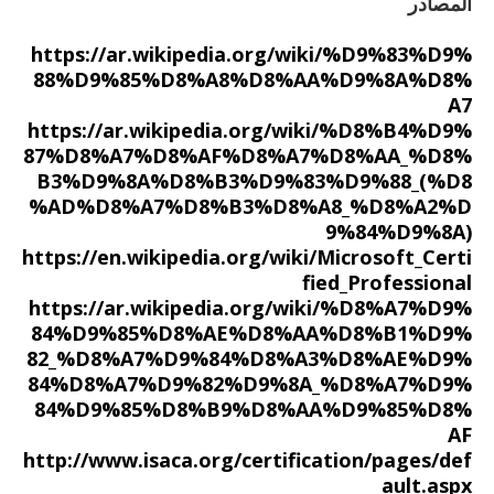
المصادر
https://ar.wikipedia.org/wiki/%D9%83%D9%
88%D9%85%D8%A8%D8%AA%D9%8A%D8%
A7
https://ar.wikipedia.org/wiki/%D8%B4%D9%
87%D8%A7%D8%AF%D8%A7%D8%AA_%D8%
B3%D9%8A%D8%B3%D9%83%D9%88_(%D8
%AD%D8%A7%D8%B3%D8%A8_%D8%A2%D
9%84%D9%8A)
https://en.wikipedia.org/wiki/Microsoft_Certi
fied_Professional
https://ar.wikipedia.org/wiki/%D8%A7%D9%
84%D9%85%D8%AE%D8%AA%D8%B1%D9%
82_%D8%A7%D9%84%D8%A3%D8%AE%D9%
84%D8%A7%D9%82%D9%8A_%D8%A7%D9%
84%D9%85%D8%B9%D8%AA%D9%85%D8%
AF
http://www.isaca.org/certification/pages/def
ault.aspx