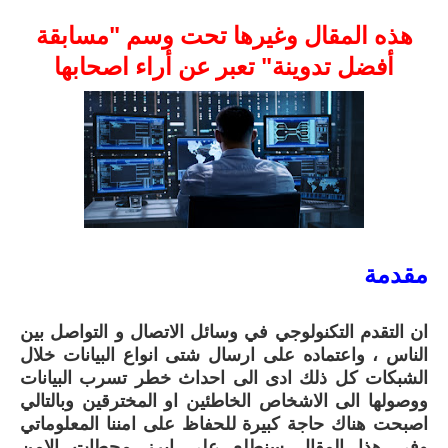
هذه المقال وغيرها تحت وسم "مسابقة
أفضل تدوينة" تعبر عن أراء اصحابها
مقدمة
ان التقدم التكنولوجي في وسائل الاتصال و التواصل بين
الناس ، واعتماده على ارسال شتى انواع البيانات خلال
الشبكات كل ذلك ادى الى احداث خطر تسرب البيانات
ووصولها الى الاشخاص الخاطئين او المخترقين وبالتالي
اصبحت هناك حاجة كبيرة للحفاظ على امننا المعلوماتي
وفي هذا المقال سنطلع على ابرز محطات الامن