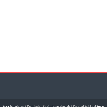
Sora Templates
&
Distributed By
Protemplateslab
& Created By
Mobil Bekas