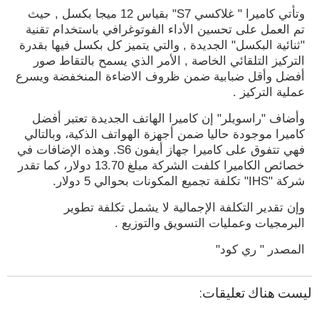
وتأتي كاميرا " غلاكسي S7" بقياس 12 ميجا بكسل , حيث
تم العمل على تحسين الأداء الفوتوغرافي باستخدام تقنية
"ثنائية البكسل" الجديدة , والتي يتميز كل بكسل فيها بقدرة
التركيز التلقائي الخاصة , الأمر الذي يسمح بالتقاط صور
أفضل وأقل ضبابية ضمن ظروف الاضاءة المنخفضة ويسرع
عملية التركيز .
وأضاف "راسويلر" إن كاميرا الهاتف الجديدة تعتبر أفضل
كاميرا موجودة حاليا ضمن أجهزة الهواتف الذكية، وبالتالي
فهي تتفوق على كاميرا جهاز أيفون S6. وهذه الإضافات في
خصائص الكاميرا كلفت الشركة مبلغ 13.70 دولار، كما تقدر
شركة "IHS" تكلفة تجميع المكونات بحوالي 5 دولار.
وإن تقدير التكلفة الإجمالية لا يشمل تكلفة تطوير
البرمجيات وعمليات التسويق والتوزيع .
المصدر " ري كود"
ليست هناك تعليقات: