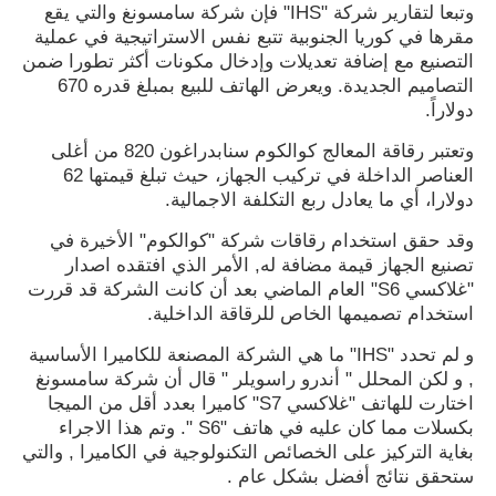
وتبعا لتقارير شركة "IHS" فإن شركة سامسونغ والتي يقع
مقرها في كوريا الجنوبية تتبع نفس الاستراتيجية في عملية
التصنيع مع إضافة تعديلات وإدخال مكونات أكثر تطورا ضمن
التصاميم الجديدة. ويعرض الهاتف للبيع بمبلغ قدره 670
دولاراً.
وتعتبر رقاقة المعالج كوالكوم سنابدراغون 820 من أغلى
العناصر الداخلة في تركيب الجهاز، حيث تبلغ قيمتها 62
دولارا، أي ما يعادل ربع التكلفة الاجمالية.
وقد حقق استخدام رقاقات شركة "كوالكوم" الأخيرة في
تصنيع الجهاز قيمة مضافة له, الأمر الذي افتقده اصدار
"غلاكسي S6" العام الماضي بعد أن كانت الشركة قد قررت
استخدام تصميمها الخاص للرقاقة الداخلية.
و لم تحدد "IHS" ما هي الشركة المصنعة للكاميرا الأساسية
, و لكن المحلل " أندرو راسويلر " قال أن شركة سامسونغ
اختارت للهاتف "غلاكسي S7" كاميرا بعدد أقل من الميجا
بكسلات مما كان عليه في هاتف "S6 ". وتم هذا الاجراء
بغاية التركيز على الخصائص التكنولوجية في الكاميرا , والتي
ستحقق نتائج أفضل بشكل عام .