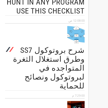
HUNT IN ANY PROGRAM
USE THIS CHECKLIST
12:08:00 ص
شرح بروتوكول SS7
وطرق استغلال الثغرة
المتواجده في
لبروتوكول ونصائح
للحماية
7:29:00 م