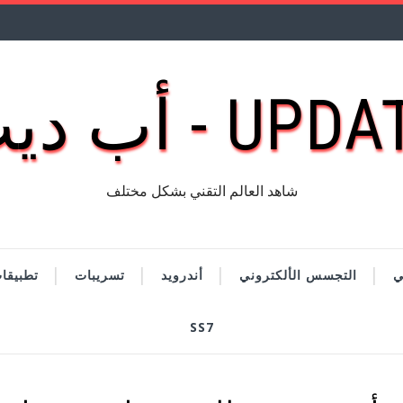
UP - أب ديت
شاهد العالم التقني بشكل مختلف
ي
التجسس الألكتروني
أندرويد
تسريبات
تطبيقا
SS7