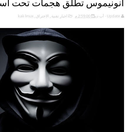
أنونيموس تطلق هجمات تحت اسم "
Update - أب ديت
2:59:00 م
اخبار تقنية
,
الاختراق
,
kali linux