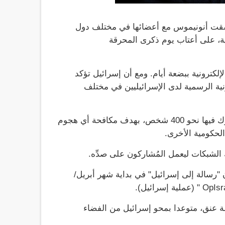
في 7 أبريل/نيسان من عام 2013، حينها نسقت أنونيموس مع أعضائها في مختلف دول
ية، على أعتاب يوم ذكرى المحرقة
إلكترونية ببضعة أيام. ومع أن إسرائيل تؤكد
ونية الرسمية لدى الإسرائيليين في مختلف
وقد قررت إسرائيل تنظيم مُسابقة في اليوم نفسه أيضًا، يشارك فيها نحو 400 شخص، بهدف مكافحة أي هجوم
الحكومية الأخرى.
الشبكات ليعمل المُشاركون على صدِّه.
"رسالة إلى إسرائيل" في بداية شهر أبريل/
عنق، متوعدا بمحو إسرائيل من الفضاء