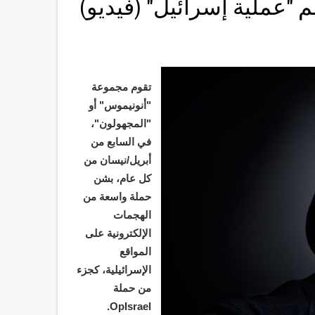
عملية إسرائيل" (فيديو)
تقوم مجموعة
"أنونيموس" أو
"المجهولون"،
في السابع من
أبريل/نيسان من
كل عام، بشن
حملة واسعة من
الهجمات
الإلكترونية على
المواقع
الإسرائيلية، كجزء
من حملة
OpIsrael.