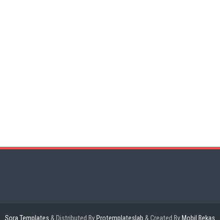
Sora Templates
&
Distributed By
Protemplateslab
& Created By
Mobil Bekas