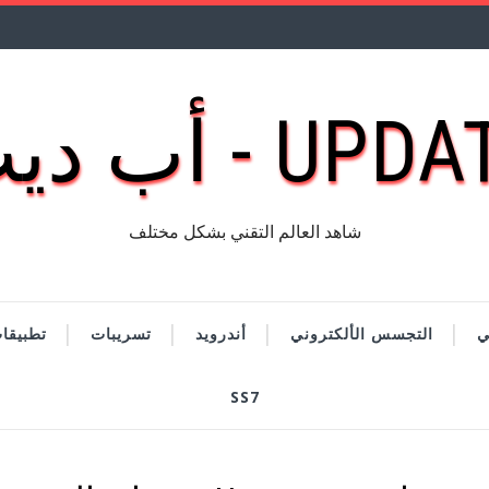
UP - أب ديت
شاهد العالم التقني بشكل مختلف
ي
التجسس الألكتروني
أندرويد
تسريبات
تطبيقا
SS7