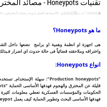
تقنيات Honeypots - مصائد المخترقين
Update - أب ديت
9:36:00 م
مسابقة أفضل تدوينة
,
مصائد المخترقين
,
ts
ما هو Honeypots؟
هى اجهزة او انظمة وهمية او برامج نضعها داخل الشب
واختراقه وملاحقته قضائياً فى حالة حدوث اي اضرار فـبذلك
انواع Honeypots:
"Production honeypots": سهلة ال
الحكومات والمؤسسات العسكرية تعطي معلومات كثيرة عن
فهدفها الأساسى البحث وتطوير الحماية كيف يعمل honeypot ؟