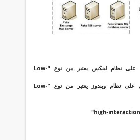
Honeyd برنامج صغير مجانى ومفتوح المصدر يعمل على نظام لينكس يعتبر من نوع "Low-
HoneyBOT برنامج مجانى غير مفتوح المصدر يعمل على نظام ويندوز يعتبر من نوع "Low-