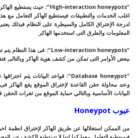
"High-interaction honeypots":
اغلب الخدمات والتطبيقات فيستطيع الهاكر التعامل مع هذا
لدرجة الإختراق الكامل والسيطرة على النظام فبذلك يعتب
المعلومات والطرق التى استخدمها الهاكر
"Low-interaction honeypots": فى
ببعض الأوامر التى تمكن من كشف هوية الهاكر وبالتالى فتف
"Database honeypot": قواعد البيانات ي
وعند محاولة حقن القاعدة لإختراق الموقع يقع الهاكر فى
البيانات الأساسية وبالتالي حماية الموقع من ثغرات الحقن
عيوب Honeypot
من الممكن استغلالها عن طريق الهاكر لإختراق انظمة ا
فيستطيع التعامل معها كما انها لا تستطيع الكشف عن الهج