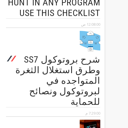
HUNT IN ANY PROGRAM
USE THIS CHECKLIST
12:08:00 ص
شرح بروتوكول SS7
وطرق استغلال الثغرة
المتواجده في
لبروتوكول ونصائح
للحماية
7:29:00 م