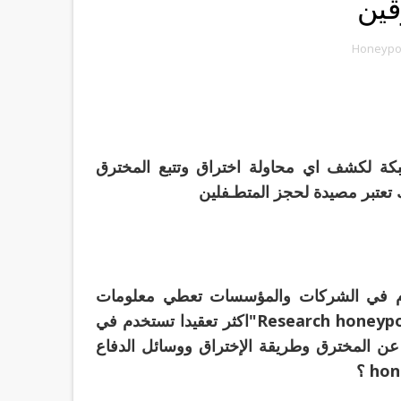
Honeypo
كة لكشف اي محاولة اختراق وتتبع المخترق
 تعتبر مصيدة لحجز المتطـفلين
إستخدام, تستخدم في الشركات والمؤسسات تعطي معلومات
قليلة عن المخترق والهجوم فهدفها الأساسى الحماية "Research honeypots"اكثر تعقيدا تستخدم في
 المخترق وطريقة الإختراق ووسائل الدفاع